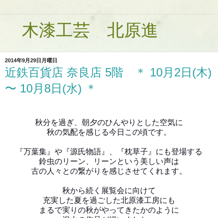
木漆工芸 北原進
2014年9月29日月曜日
近鉄百貨店 奈良店 5階 ＊ 10月2日(木)
〜 10月8日(水) ＊
秋分を過ぎ、朝夕のひんやりとした空気に
秋の気配を感じる今日この頃です。
『万葉集』や『源氏物語』、『枕草子』にも
登場する
鈴虫のリーン、リーンという美しい声は
古の人々との繋がりを感じさせてくれます。
秋から続く展覧会に向けて
充実した夏を過ごした北原漆工房にも
まるで実りの秋がやってきたかのように