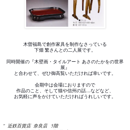
木曽福島で創作家具を制作なさっている
下畑
繁さんとの二人展です。
同時開催の
『木壁画・タイルアート
あさのたかをの世界
展』
と
合わせて、ぜひ
御高覧いただければ幸いです。
会期中は会場におりますので
作品のこと、そして猫や信州の話…などなど、
お気軽に声をかけていただければうれしいです。
" 近鉄百貨店 奈良店 5階